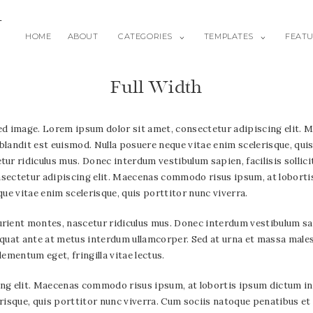
N
HOME
ABOUT
CATEGORIES
TEMPLATES
FEAT
Full Width
ured image. Lorem ipsum dolor sit amet, consectetur adipiscing elit
 blandit est euismod. Nulla posuere neque vitae enim scelerisque, qui
r ridiculus mus. Donec interdum vestibulum sapien, facilisis sollicitu
onsectetur adipiscing elit. Maecenas commodo risus ipsum, at lobortis
ue vitae enim scelerisque, quis porttitor nunc viverra.
ent montes, nascetur ridiculus mus. Donec interdum vestibulum sapien
nsequat ante at metus interdum ullamcorper. Sed at urna et massa male
lementum eget, fringilla vitae lectus.
g elit. Maecenas commodo risus ipsum, at lobortis ipsum dictum in. 
risque, quis porttitor nunc viverra. Cum sociis natoque penatibus et