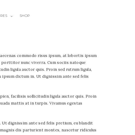
URES
SHOP
. Maecenas commodo risus ipsum, at lobortis ipsum
s porttitor nunc viverra. Cum sociis natoque
din ligula auctor quis. Proin sed rutrum ligula,
 ipsum dictum in. Ut dignissim ante sed felis
, facilisis sollicitudin ligula auctor quis. Proin
suada mattis at in turpis. Vivamus egestas
Ut dignissim ante sed felis pretium, eu blandit
 magnis dis parturient montes, nascetur ridiculus