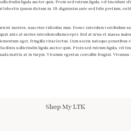
llicitudin ligula auctor quis. Proin sed rutrum ligula, vel tincidunt 
 lobortis ipsum dictum in. Ut dignissim ante sed felis pretium, eu b
ent montes, nascetur ridiculus mus. Donec interdum vestibulum sapien
nsequat ante at metus interdum ullamcorper. Sed at urna et massa male
 elementum eget, fringilla vitae lectus. Cum sociis natoque penatibus
cilisis sollicitudin ligula auctor quis. Proin sed rutrum ligula, vel t
da mattis at in turpis. Vivamus egestas convallis feugiat. Vivamus i
Shop My LTK